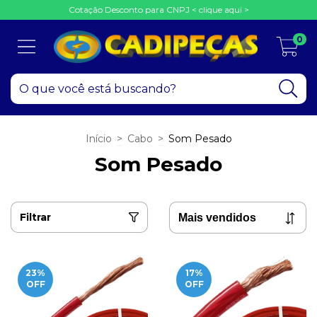
Cotação Desconto para CNPJ < clique aqui >
0
Início
>
Cabo
>
Som Pesado
Som Pesado
Filtrar
23
%
17
%
OFF
OFF