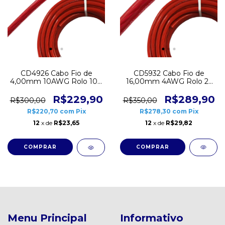
CD5932 Cabo Fio de
CD4926 Cabo Fio de
16,00mm 4AWG Rolo 25
4,00mm 10AWG Rolo 100
Metros Flexível Cristal
Metros Flexível Cristal
Vermelho Som Pesado
Vermelho Som Pesado
R$289,90
R$229,90
R$350,00
R$300,00
R$278,30
com
Pix
R$220,70
com
Pix
12
x de
R$29,82
12
x de
R$23,65
Menu Principal
Informativo