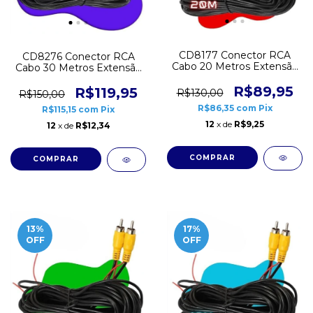
CD8177 Conector RCA
CD8276 Conector RCA
Cabo 20 Metros Extensão
Cabo 30 Metros Extensão
para Câmera Monitor
para Câmera Monitor
R$89,95
R$119,95
R$130,00
R$150,00
R$86,35
com
Pix
R$115,15
com
Pix
12
x de
R$9,25
12
x de
R$12,34
13
%
17
%
OFF
OFF