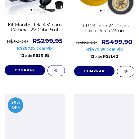
Kit Monitor Tela 4.3" com
DIP 23 Jogo 24 Peças
Câmera 12V Cabo 5mt
Indica Porca 23mm
Bongo Bandeirante
R$299,95
CD2773
R$499,90
R$350,00
R$550,00
R$287,95
com
Pix
R$479,90
com
Pix
12
x de
R$30,85
12
x de
R$51,42
20
%
OFF