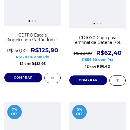
CD1110 Escala
CD1070 Capa para
Ringelmann Cartão Índice
Terminal de Bateria Polo
de Fumaça 10 unidades
Positivo e Negativo Par
R$125,90
R$140,00
R$62,40
R$80,00
R$120,86
com
Pix
R$59,90
com
Pix
12
x de
R$12,95
12
x de
R$6,42
7
%
5
%
OFF
OFF