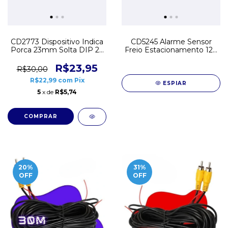
CD2773 Dispositivo Indica
CD5245 Alarme Sensor
Porca 23mm Solta DIP 23
Freio Estacionamento 12V
Amarelo
Trava Manetim Van
R$23,95
R$30,00
R$22,99
com
Pix
ESPIAR
5
x de
R$5,74
20
%
31
%
OFF
OFF