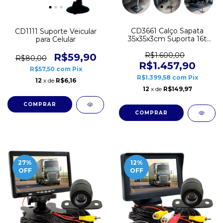
CD3661 Calço Sapata
CD1111 Suporte Veicular
35x35x3cm Suporta 16t
para Celular
UHMW Estabilizador
Patola
R$1.600,00
R$59,90
R$80,00
R$1.457,90
R$57,50
com
Pix
R$1.399,58
com
Pix
12
x de
R$6,16
12
x de
R$149,97
27
%
12
%
OFF
OFF