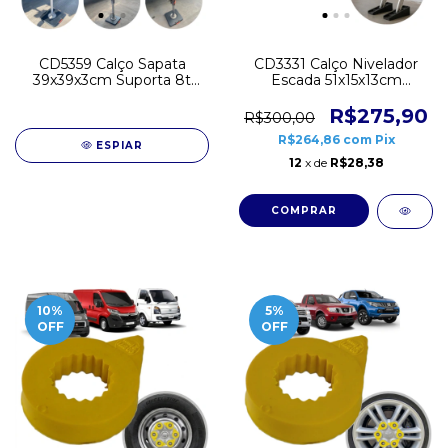
CD5359 Calço Sapata
CD3331 Calço Nivelador
39x39x3cm Suporta 8t
Escada 51x15x13cm
UHMW Estabilizador
Borracha Peso 5.6Kg
Patola
R$275,90
R$300,00
R$264,86
com
Pix
ESPIAR
12
x de
R$28,38
10
%
5
%
OFF
OFF