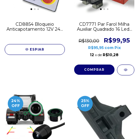
CD8854 Bloqueio
CD7771 Par Farol Milha
Anticapotamento 12V 24V
Auxiliar Quadrado 16 Leds
Segurança Trava
Branco 48W Bivolt 12V
Caminhão
24V Off Road
R$99,95
R$130,00
R$95,95
com
Pix
ESPIAR
12
x de
R$10,28
24
%
25
%
OFF
OFF