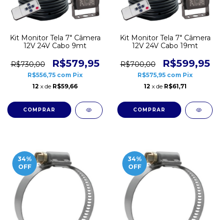
Kit Monitor Tela 7" Câmera
Kit Monitor Tela 7" Câmera
12V 24V Cabo 9mt
12V 24V Cabo 19mt
R$579,95
R$599,95
R$730,00
R$700,00
R$556,75
com
Pix
R$575,95
com
Pix
12
x de
R$59,66
12
x de
R$61,71
34
%
34
%
OFF
OFF