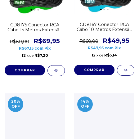
CD8167 Conector RCA
CD8175 Conector RCA
Cabo 10 Metros Extensão
Cabo 15 Metros Extensão
para Câmera Monitor
para Câmera Monitor
R$49,95
R$69,95
R$60,00
R$80,00
R$47,95
com
Pix
R$67,15
com
Pix
12
x de
R$5,14
12
x de
R$7,20
20
%
14
%
OFF
OFF