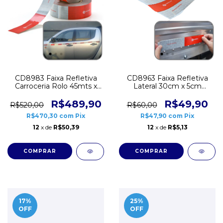
CD8963 Faixa Refletiva
CD8983 Faixa Refletiva
Lateral 30cm x 5cm
Carroceria Rolo 45mts x
Sherman 10 unidades
5cm Sherman
R$49,90
R$489,90
R$60,00
R$520,00
R$47,90
com
Pix
R$470,30
com
Pix
12
x de
R$5,13
12
x de
R$50,39
17
%
25
%
OFF
OFF