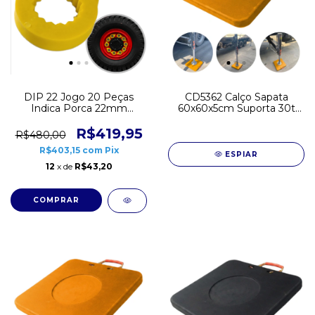
DIP 22 Jogo 20 Peças
CD5362 Calço Sapata
Indica Porca 22mm
60x60x5cm Suporta 30t
Empilhadeira CD2772
UHMW Estabilizador
Patola
R$419,95
R$480,00
R$403,15
com
Pix
ESPIAR
12
x de
R$43,20