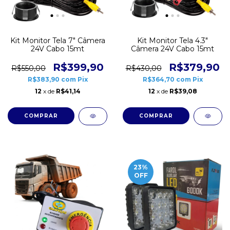
Kit Monitor Tela 7" Câmera
Kit Monitor Tela 4.3"
24V Cabo 15mt
Câmera 24V Cabo 15mt
R$399,90
R$379,90
R$550,00
R$430,00
R$383,90
com
Pix
R$364,70
com
Pix
12
x de
R$41,14
12
x de
R$39,08
23
%
OFF