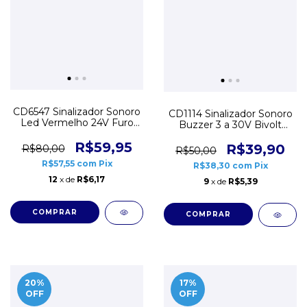
CD6547 Sinalizador Sonoro
CD1114 Sinalizador Sonoro
Led Vermelho 24V Furo
Buzzer 3 a 30V Bivolt
22mm Buzzer Cigarra
Tacógrafo Acústico
R$59,95
R$39,90
R$80,00
R$50,00
R$57,55
com
Pix
R$38,30
com
Pix
12
x de
R$6,17
9
x de
R$5,39
20
%
17
%
OFF
OFF