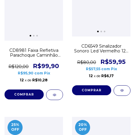
CD6549 Sinalizador
CD8981 Faixa Refletiva
Sonoro Led Vermelho 12V
Parachoque Caminhão
Furo 22mm Buzzer
2,40mts x 10cm Sherman
Cigarra
R$59,95
R$80,00
R$99,90
R$120,00
R$57,55
com
Pix
R$95,90
com
Pix
12
x de
R$6,17
12
x de
R$10,28
25
%
20
%
OFF
OFF