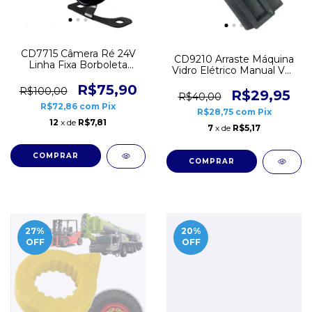
CD7715 Câmera Ré 24V
CD9210 Arraste Máquina
Linha Fixa Borboleta
Vidro Elétrico Manual VW
Parachoque Caminhão
Gol G3 G4 Golf Dianteiro
R$75,90
R$100,00
Trava Cabo
R$29,95
R$40,00
R$72,86
com
Pix
R$28,75
com
Pix
12
x de
R$7,81
7
x de
R$5,17
27
%
20
%
OFF
OFF