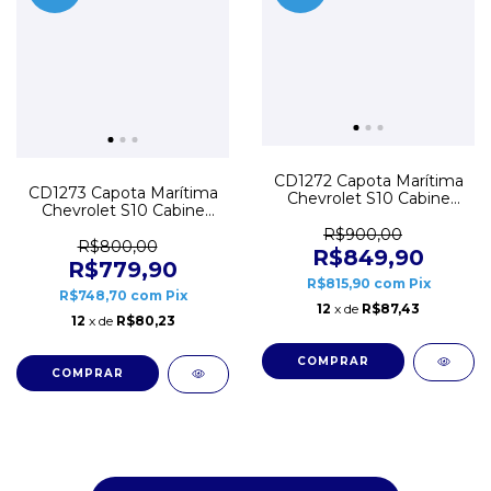
CD1272 Capota Marítima
CD1273 Capota Marítima
Chevrolet S10 Cabine
Chevrolet S10 Cabine
Dupla 2012 a 2020 Flash
Dupla 1995 a 2011 Flash
Force
R$900,00
Force
R$800,00
R$849,90
R$779,90
R$815,90
com
Pix
R$748,70
com
Pix
12
x de
R$87,43
12
x de
R$80,23