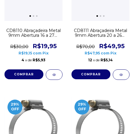
CD8110 Abraçadeira Metal
CD8111 Abraçadeira Metal
9mm Abertura 16 a 27m
9mm Abertura 20 a 26m
Pacote 20 unidades
Pacote 30 unidades
R$19,95
R$49,95
R$30,00
R$70,00
R$19,15
com
Pix
R$47,95
com
Pix
4
x de
R$5,93
12
x de
R$5,14
29
%
29
%
OFF
OFF