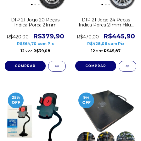
DIP 21 Jogo 20 Peças
DIP 21 Jogo 24 Peças
Indica Porca 21mm
Indica Porca 21mm Hilux
Ducato Pajero TR4
L200 Triton Frontier
Jumper Boxer CD2771
CD2771
R$379,90
R$445,90
R$420,00
R$470,00
R$364,70
com
Pix
R$428,06
com
Pix
12
x de
R$39,08
12
x de
R$45,87
25
%
9
%
OFF
OFF