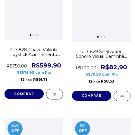
CD1828 Chave Válvula
CD1829 Sinalizador
Joystick Acionamento
Sonoro Visual Caminhão
Basculante Caminhão
Basculante Sensor
Sensor Caçamba
R$599,90
R$750,00
Caçamba Levantada
R$82,90
R$100,00
Levantada Bivolt
Bivolt
R$575,90
com
Pix
R$79,58
com
Pix
12
x de
R$61,71
12
x de
R$8,53
24
%
3
%
OFF
OFF