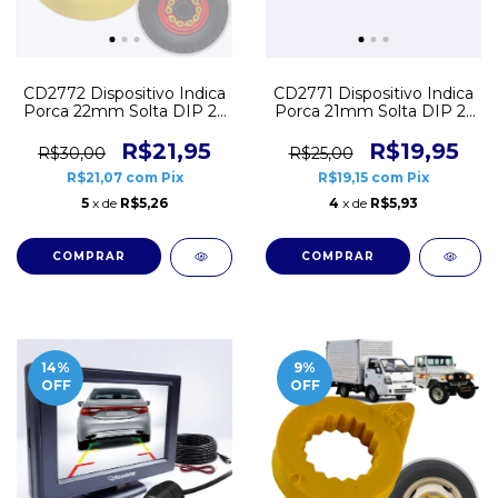
CD2772 Dispositivo Indica
CD2771 Dispositivo Indica
Porca 22mm Solta DIP 22
Porca 21mm Solta DIP 21
Amarelo
Amarelo
R$21,95
R$19,95
R$30,00
R$25,00
R$21,07
com
Pix
R$19,15
com
Pix
5
x de
R$5,26
4
x de
R$5,93
14
%
9
%
OFF
OFF