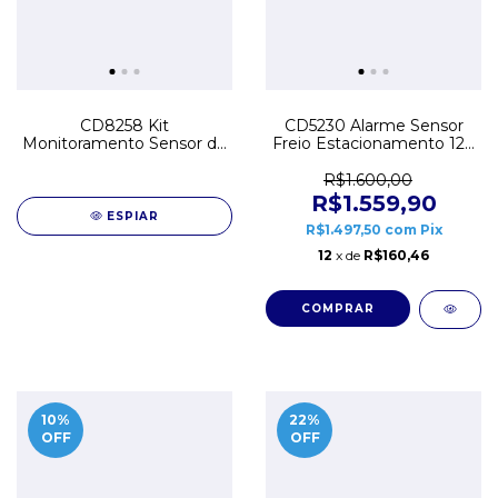
CD8258 Kit
CD5230 Alarme Sensor
Monitoramento Sensor de
Freio Estacionamento 12V
Fadiga Detector Facial
24V Trava Manetim
Anti Sono Motorista
Caminhão
R$1.600,00
R$1.559,90
ESPIAR
R$1.497,50
com
Pix
12
x de
R$160,46
10
%
22
%
OFF
OFF