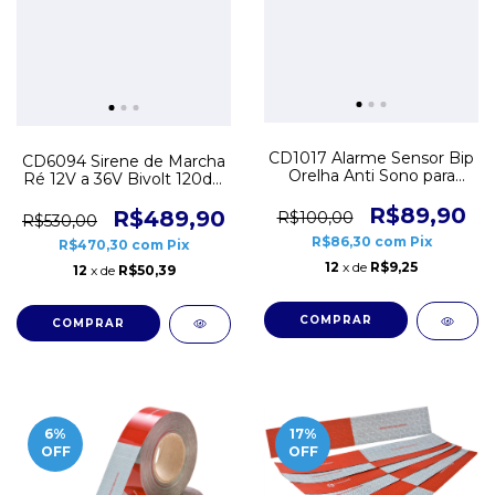
CD1017 Alarme Sensor Bip
CD6094 Sirene de Marcha
Orelha Anti Sono para
Ré 12V a 36V Bivolt 120dB
Motorista Sempre Alerta
Blindada Máquina Pesada
R$89,90
Trator
R$489,90
R$100,00
R$530,00
R$86,30
com
Pix
R$470,30
com
Pix
12
x de
R$9,25
12
x de
R$50,39
6
%
17
%
OFF
OFF