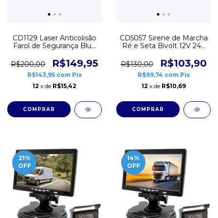
CD1129 Laser Anticolisão
CD5057 Sirene de Marcha
Farol de Segurança Blue
Ré e Seta Bivolt 12V 24V
Zone Circular Azul
Blindada
R$149,95
R$103,90
R$200,00
R$130,00
R$143,95
com
Pix
R$99,74
com
Pix
12
x de
R$15,42
12
x de
R$10,69
21
%
14
%
OFF
OFF