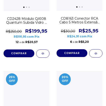
CD8163 Conector RCA
CD2428 Módulo QA108
Cabo 5 Metros Extensão
Quantum Subida Vidro 4
para Câmera Monitor
Portas Universal
R$25,95
R$199,95
R$30,00
R$250,00
R$24,91
com
Pix
R$191,95
com
Pix
6
x de
R$5,20
12
x de
R$20,57
25
%
20
%
OFF
OFF