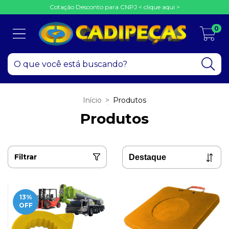
Cotação Desconto para CNPJ < clique aqui >
0
Início
>
Produtos
Produtos
Filtrar
13
%
OFF