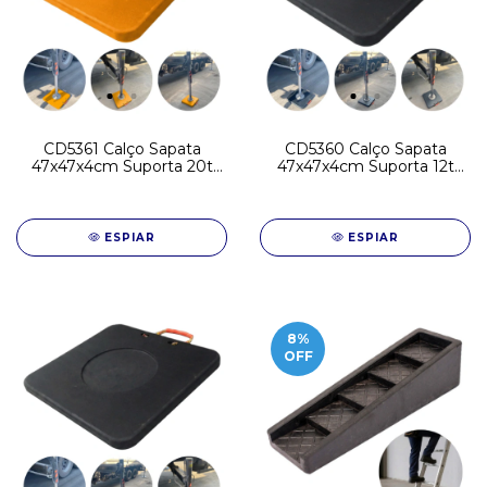
CD5361 Calço Sapata
CD5360 Calço Sapata
47x47x4cm Suporta 20t
47x47x4cm Suporta 12t
UHMW Estabilizador
UHMW Estabilizador
Patola
Patola
ESPIAR
ESPIAR
8
%
OFF