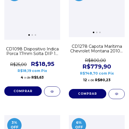
CD1278 Capota Marítima
CD1098 Dispositivo Indica
Chevrolet Montana 2010 a
Porca 17mm Solta DIP 17
2020 Flash Force
Verde
R$800,00
R$18,95
R$25,00
R$779,90
R$18,19
com
Pix
R$748,70
com
Pix
4
x de
R$5,63
12
x de
R$80,23
3
%
6
%
OFF
OFF