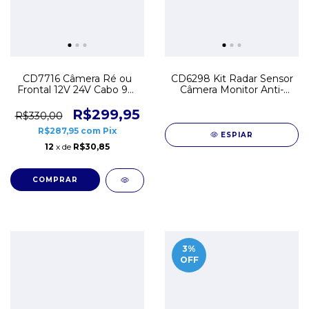
CD7716 Câmera Ré ou
CD6298 Kit Radar Sensor
Frontal 12V 24V Cabo 9m
Câmera Monitor Anti-
Direcional
colisão Detector de
Obstáculos
R$299,95
R$330,00
R$287,95
com
Pix
ESPIAR
12
x de
R$30,85
3
%
OFF