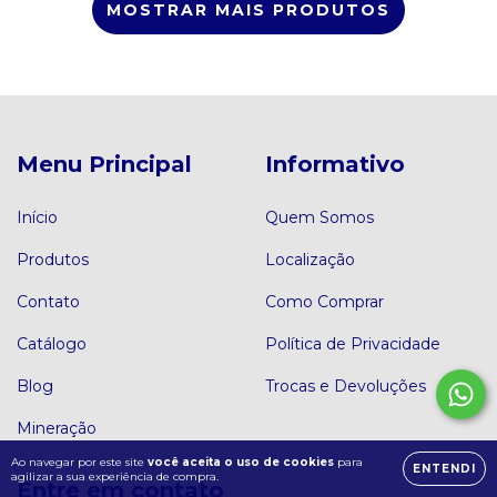
MOSTRAR MAIS PRODUTOS
Menu Principal
Informativo
Início
Quem Somos
Produtos
Localização
Contato
Como Comprar
Catálogo
Política de Privacidade
Blog
Trocas e Devoluções
Mineração
Ao navegar por este site
você aceita o uso de cookies
para
ENTENDI
agilizar a sua experiência de compra.
Entre em contato