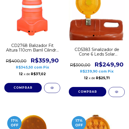
CD2768 Balizador Fit
CD5383 Sinalizador de
Altura 110cm Barril Cilindro
Cone 6 Leds Solar
Canalizador Sinalização
Recarregável com
R$359,90
R$400,00
Parafuso
R$249,90
R$300,00
R$345,50
com
Pix
R$239,90
com
Pix
12
x de
R$37,02
12
x de
R$25,71
17
%
17
%
OFF
OFF