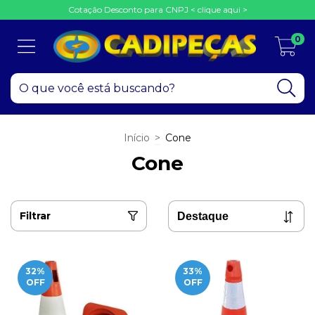
Cotação Desconto para CNPJ < clique aqui >
0
Início
>
Cone
Cone
Filtrar
32
%
33
%
OFF
OFF