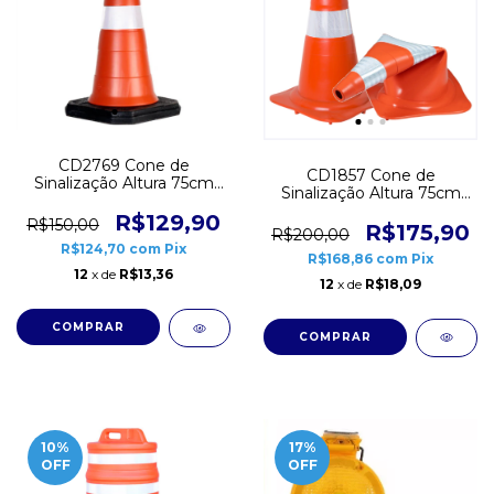
CD2769 Cone de
CD1857 Cone de
Sinalização Altura 75cm
Sinalização Altura 75cm
Base de Borracha Semi
Norma NBR
Flexível
R$129,90
R$150,00
Emborrachado
R$175,90
R$200,00
R$124,70
com
Pix
R$168,86
com
Pix
12
x de
R$13,36
12
x de
R$18,09
10
%
17
%
OFF
OFF