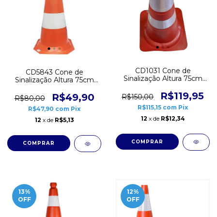
CD1031 Cone de
CD5843 Cone de
Sinalização Altura 75cm
Sinalização Altura 75cm
Flexível
Rígido
R$119,95
R$49,90
R$150,00
R$80,00
R$115,15
com
Pix
R$47,90
com
Pix
12
x de
R$12,34
12
x de
R$5,13
13
%
12
%
OFF
OFF