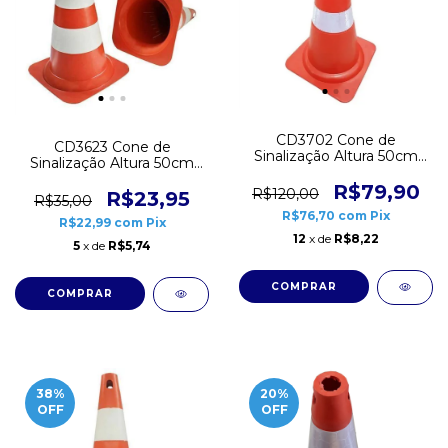
CD3702 Cone de
CD3623 Cone de
Sinalização Altura 50cm
Sinalização Altura 50cm
Flexível
Rígido
R$79,90
R$120,00
R$23,95
R$35,00
R$76,70
com
Pix
R$22,99
com
Pix
12
x de
R$8,22
5
x de
R$5,74
38
%
20
%
OFF
OFF