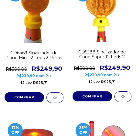
CD5388 Sinalizador de
CD6469 Sinalizador de
Cone Super 12 Leds 2
Cone Mini 12 Leds 2 Pilhas
Pilhas
R$249,90
R$249,90
R$300,00
R$300,00
R$239,90
com
Pix
R$239,90
com
Pix
12
x de
R$25,71
12
x de
R$25,71
17
%
23
%
OFF
OFF