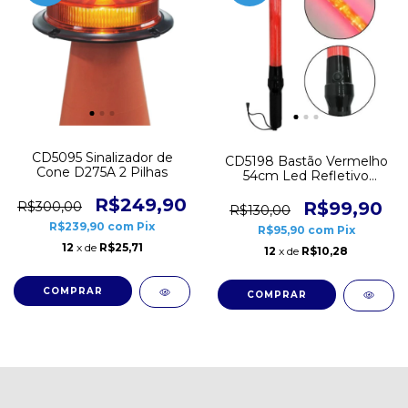
CD5095 Sinalizador de
CD5198 Bastão Vermelho
Cone D275A 2 Pilhas
54cm Led Refletivo
Sinalizador de Trânsito
R$249,90
R$99,90
R$300,00
R$130,00
R$239,90
com
Pix
R$95,90
com
Pix
12
x de
R$25,71
12
x de
R$10,28