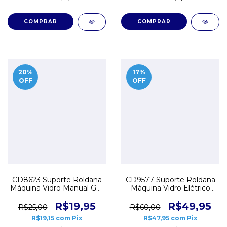
20
%
17
%
OFF
OFF
CD8623 Suporte Roldana
CD9577 Suporte Roldana
Máquina Vidro Manual GM
Máquina Vidro Elétrico
Monza D20 VW Santana
VW Saveiro G5 G6
Gol Voyage Par
Esquerdo
R$19,95
R$49,95
R$25,00
R$60,00
R$19,15
com
Pix
R$47,95
com
Pix