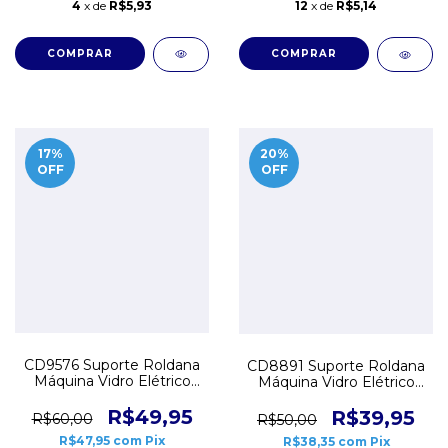
4
x de
R$5,93
12
x de
R$5,14
17
%
20
%
OFF
OFF
CD9576 Suporte Roldana
CD8891 Suporte Roldana
Máquina Vidro Elétrico
Máquina Vidro Elétrico
VW Saveiro G5 G6 Direito
VW Santana
R$49,95
R$39,95
R$60,00
R$50,00
R$47,95
com
Pix
R$38,35
com
Pix