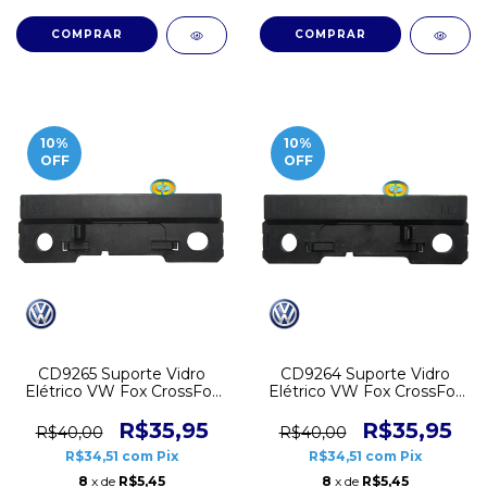
10
%
10
%
OFF
OFF
CD9265 Suporte Vidro
CD9264 Suporte Vidro
Elétrico VW Fox CrossFox
Elétrico VW Fox CrossFox
SpaceFox Esquerdo
SpaceFox Direito
R$35,95
R$35,95
R$40,00
R$40,00
R$34,51
com
Pix
R$34,51
com
Pix
8
x de
R$5,45
8
x de
R$5,45