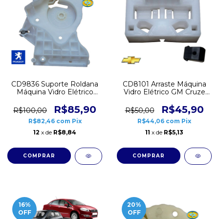
CD9836 Suporte Roldana
CD8101 Arraste Máquina
Máquina Vidro Elétrico
Vidro Elétrico GM Cruze
Peugeot 207 Direito
Agile Montana Dianteiro
R$85,90
R$45,90
R$100,00
R$50,00
R$82,46
com
Pix
R$44,06
com
Pix
12
x de
R$8,84
11
x de
R$5,13
16
%
20
%
OFF
OFF