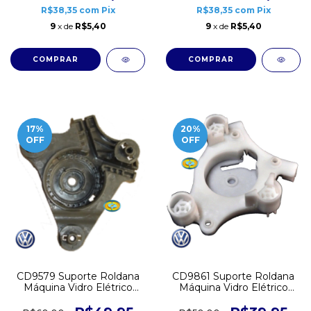
R$38,35
com
Pix
R$38,35
com
Pix
9
x de
R$5,40
9
x de
R$5,40
17
%
20
%
OFF
OFF
CD9861 Suporte Roldana
CD9579 Suporte Roldana
Máquina Vidro Elétrico
Máquina Vidro Elétrico
VW Fox CrossFox
VW Gol G5 G6 Voyage
SpaceFox Direito
Dianteiro Esquerdo