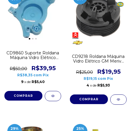
CD9860 Suporte Roldana
CD9218 Roldana Máquina
Máquina Vidro Elétrico
Vidro Elétrico GM Meriva
VW Fox Crossfox Spacefox
Zafira Citroen C3 Traseira
Esquerdo
R$39,95
R$50,00
Esquerda
R$19,95
R$25,00
R$38,35
com
Pix
R$19,15
com
Pix
9
x de
R$5,40
4
x de
R$5,93
29
%
25
%