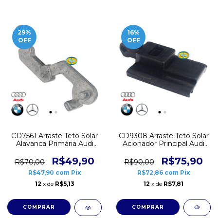
29
%
16
%
OFF
OFF
CD9308 Arraste Teto Solar
CD7561 Arraste Teto Solar
Acionador Principal Audi
Alavanca Primária Audi
BMW MB
BMW MB
R$75,90
R$49,90
R$90,00
R$70,00
R$72,86
com
Pix
R$47,90
com
Pix
12
x de
R$7,81
12
x de
R$5,13