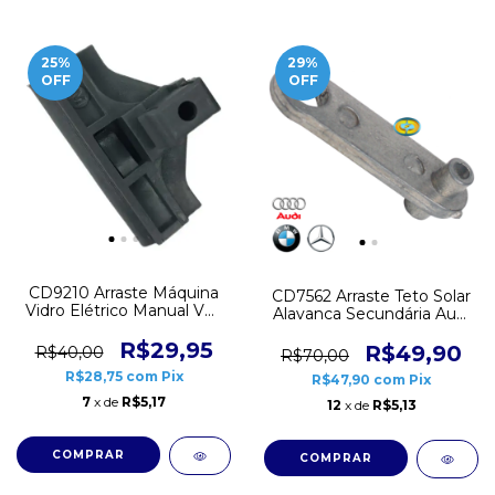
25
%
29
%
OFF
OFF
CD9210 Arraste Máquina
CD7562 Arraste Teto Solar
Vidro Elétrico Manual VW
Alavanca Secundária Audi
Gol G3 G4 Golf Dianteiro
BMW MB
Trava Cabo
R$29,95
R$49,90
R$40,00
R$70,00
R$28,75
com
Pix
R$47,90
com
Pix
7
x de
R$5,17
12
x de
R$5,13