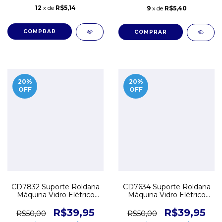
12
x de
R$5,14
9
x de
R$5,40
20
%
20
%
OFF
OFF
CD7832 Suporte Roldana
CD7634 Suporte Roldana
Máquina Vidro Elétrico
Máquina Vidro Elétrico
VW Golf Bora Passat
VW Golf Bora Passat
Esquerdo
Direito
R$39,95
R$39,95
R$50,00
R$50,00