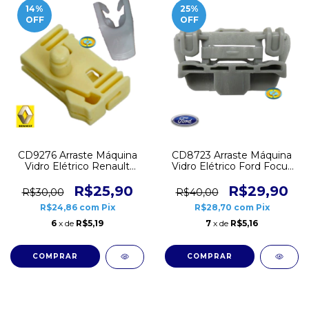
14
%
25
%
OFF
OFF
CD9276 Arraste Máquina
CD8723 Arraste Máquina
Vidro Elétrico Renault
Vidro Elétrico Ford Focus
Megane 1996 a 2001
Dianteiro Central
Esquerdo
R$25,90
R$29,90
R$30,00
R$40,00
R$24,86
com
Pix
R$28,70
com
Pix
6
x de
R$5,19
7
x de
R$5,16