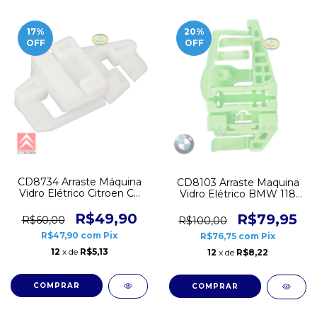
17
%
20
%
OFF
OFF
CD8734 Arraste Máquina
CD8103 Arraste Maquina
Vidro Elétrico Citroen C3
Vidro Elétrico BMW 118
XSara Picasso Braço
120 130 320i 325i X1
Direito
R$49,90
Traseiro Braço Esquerdo
R$79,95
R$60,00
R$100,00
R$47,90
com
Pix
R$76,75
com
Pix
12
x de
R$5,13
12
x de
R$8,22