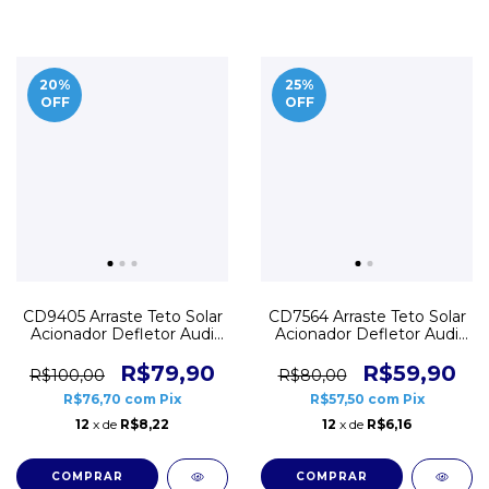
20
%
25
%
OFF
OFF
CD9405 Arraste Teto Solar
CD7564 Arraste Teto Solar
Acionador Defletor Audi
Acionador Defletor Audi
BMW MB Dianteiro
BMW MB Dianteiro Metal
Webasto
R$79,90
R$59,90
R$100,00
R$80,00
R$76,70
com
Pix
R$57,50
com
Pix
12
x de
R$8,22
12
x de
R$6,16