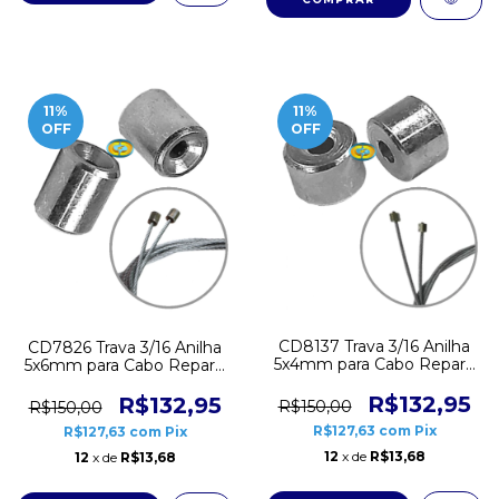
11
%
11
%
OFF
OFF
CD8137 Trava 3/16 Anilha
CD7826 Trava 3/16 Anilha
5x4mm para Cabo Reparo
5x6mm para Cabo Reparo
Máquina Vidro Elétrico
Máquina Vidro Elétrico
100 unidades
100 unidades
R$132,95
R$132,95
R$150,00
R$150,00
R$127,63
com
Pix
R$127,63
com
Pix
12
x de
R$13,68
12
x de
R$13,68