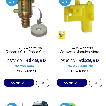
OFF
OFF
CD8495 Ponteira
CD9268 Rebite da
Cotovelo Máquina Vidro
Roldana Guia Passa Cabo
Elétrico Renault Clio
com Rosca 10 unidades
Scenic Megane Esquerda
R$29,90
R$49,90
R$40,00
R$70,00
5 unidades
R$28,70
com
Pix
R$47,90
com
Pix
7
x de
R$5,16
12
x de
R$5,13