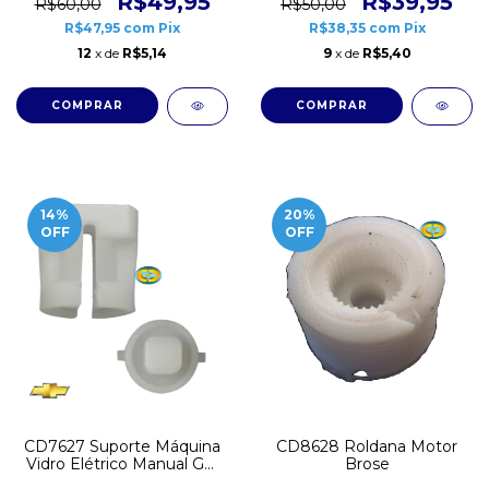
R$39,95
R$49,95
R$50,00
R$60,00
R$38,35
com
Pix
R$47,95
com
Pix
9
x de
R$5,40
12
x de
R$5,14
14
%
20
%
OFF
OFF
CD7627 Suporte Máquina
CD8628 Roldana Motor
Vidro Elétrico Manual GM
Brose
Monza 5 unidades