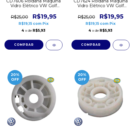
CD7606 Roldana Máquina
CD7624 Roldana Máquina
Vidro Elétrico VW Golf
Vidro Elétrico VW Golf
1998 a 2013 Bora Passat
1995 a 1998 Traseira
R$19,95
R$19,95
R$25,00
R$25,00
R$19,15
com
Pix
R$19,15
com
Pix
4
x de
R$5,93
4
x de
R$5,93
20
%
20
%
OFF
OFF