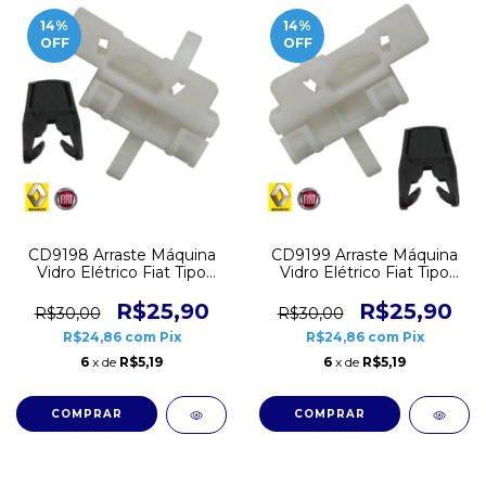
14
%
14
%
OFF
OFF
CD9198 Arraste Máquina
CD9199 Arraste Máquina
Vidro Elétrico Fiat Tipo
Vidro Elétrico Fiat Tipo
Ducato Renault R19
Ducato Renault R19
Dianteiro Esquerdo
Dianteiro Direito
R$25,90
R$25,90
R$30,00
R$30,00
R$24,86
com
Pix
R$24,86
com
Pix
6
x de
R$5,19
6
x de
R$5,19