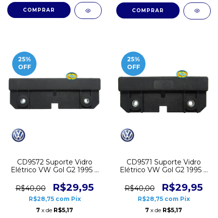
25
%
25
%
OFF
OFF
CD9572 Suporte Vidro
CD9571 Suporte Vidro
Elétrico VW Gol G2 1995 a
Elétrico VW Gol G2 1995 a
1999 Traseiro
1999 Dianteiro
R$29,95
R$29,95
R$40,00
R$40,00
R$28,75
com
Pix
R$28,75
com
Pix
7
x de
R$5,17
7
x de
R$5,17