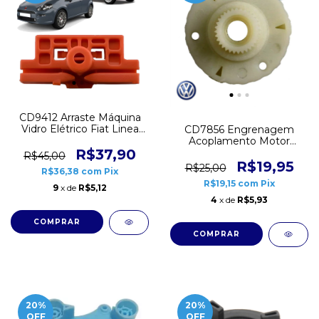
CD9412 Arraste Máquina
Vidro Elétrico Fiat Linea
CD7856 Engrenagem
Punto
Acoplamento Motor
R$37,90
Máquina Vidro Elétrico
R$45,00
VW Golf 1998 a 2013 Bora
R$19,95
R$25,00
R$36,38
com
Pix
Passat 43mm
R$19,15
com
Pix
9
x de
R$5,12
4
x de
R$5,93
20
%
20
%
OFF
OFF