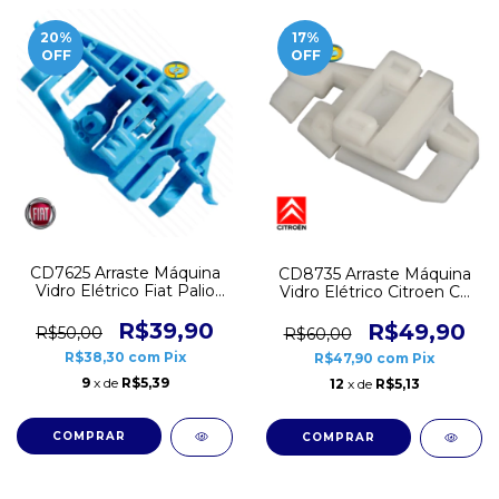
20
%
17
%
OFF
OFF
CD7625 Arraste Máquina
CD8735 Arraste Máquina
Vidro Elétrico Fiat Palio
Vidro Elétrico Citroen C3
Attractive Grand Siena
XSara Picasso Braço
Uno Vivace Direito
R$39,90
Esquerdo
R$49,90
R$50,00
R$60,00
R$38,30
com
Pix
R$47,90
com
Pix
9
x de
R$5,39
12
x de
R$5,13