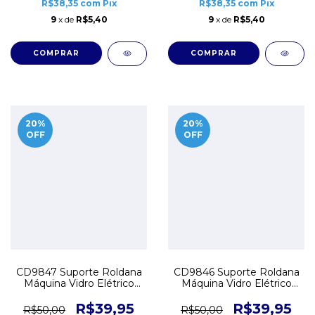
R$38,35
com
Pix
R$38,35
com
Pix
9
x de
R$5,40
9
x de
R$5,40
20
%
20
%
OFF
OFF
CD9847 Suporte Roldana
CD9846 Suporte Roldana
Máquina Vidro Elétrico
Máquina Vidro Elétrico
VW Gol G5 G6 Voyage
VW Gol G5 G6 Voyage
Traseiro Esquerdo
Traseiro Direito
R$39,95
R$39,95
R$50,00
R$50,00