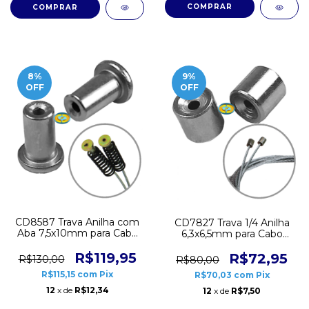
8
%
9
%
OFF
OFF
CD8587 Trava Anilha com
CD7827 Trava 1/4 Anilha
Aba 7,5x10mm para Cabo
6,3x6,5mm para Cabo
Reparo Máquina Vidro
Reparo Máquina Vidro
Elétrico 50 unidades
Elétrico 50 unidades
R$119,95
R$72,95
R$130,00
R$80,00
R$115,15
com
Pix
R$70,03
com
Pix
12
x de
R$12,34
12
x de
R$7,50