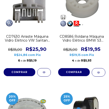
CD7630 Arraste Máquina
CD8586 Roldana Máquina
Vidro Elétrico VW Santana
Vidro Elétrico BMW S3
G3 Passat Esquerdo
Citroen Xsara Picasso
Honda City New Fit VW
R$25,90
R$19,95
R$35,00
R$25,00
Polo
R$24,86
com
Pix
R$19,15
com
Pix
6
x de
R$5,19
4
x de
R$5,93
20
%
25
%
OFF
OFF