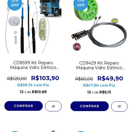
13
%
17
%
OFF
OFF
CD8599 Kit Reparo
CD9429 Kit Reparo
Máquina Vidro Elétrico
Máquina Vidro Elétrico
VW Caminhão Tractor
Fiat Palio Grand Siena
Constellation
2012 a 2022 Dianteiro
R$103,90
R$49,90
R$120,00
R$60,00
R$99,74
com
Pix
R$47,90
com
Pix
12
x de
R$10,69
12
x de
R$5,13