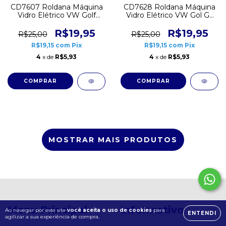
CD7607 Roldana Máquina
CD7628 Roldana Máquina
Vidro Elétrico VW Golf
Vidro Elétrico VW Gol G5
1995 a 1998 Dianteira
G6 Voyage Saveiro
R$19,95
R$19,95
R$25,00
R$25,00
R$19,15
com
Pix
R$19,15
com
Pix
4
x de
R$5,93
4
x de
R$5,93
MOSTRAR MAIS PRODUTOS
Menu Principal
Informativo
Ao navegar por este site
você aceita o uso de cookies
para
ENTENDI
agilizar a sua experiência de compra.