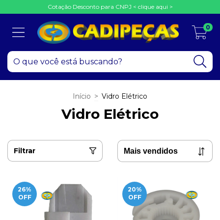
Cotação Desconto para CNPJ < clique aqui >
0
Início
>
Vidro Elétrico
Vidro Elétrico
Filtrar
26
%
20
%
OFF
OFF