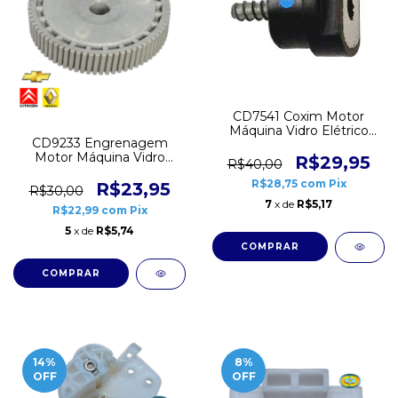
CD7541 Coxim Motor
Máquina Vidro Elétrico
CD9233 Engrenagem
VW Fox 3 unidades
Motor Máquina Vidro
R$29,95
R$40,00
Elétrico GM Meriva Zafira
R$28,75
com
Pix
Citroen C3 Renault Scenic
R$23,95
R$30,00
Traseira
7
x de
R$5,17
R$22,99
com
Pix
5
x de
R$5,74
14
%
8
%
OFF
OFF