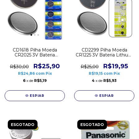
CD1618 Pilha Moeda
CD2299 Pilha Moeda
CR2025 3V Bateria
CR1225 3V Bateria Lithium
Lithium Philips Cartela 5
Cartela 5 unidades
unidades
R$25,90
R$19,95
R$30,00
R$25,00
R$24,86
com
Pix
R$19,15
com
Pix
6
x de
R$5,19
4
x de
R$5,93
ESPIAR
ESPIAR
ESGOTADO
ESGOTADO