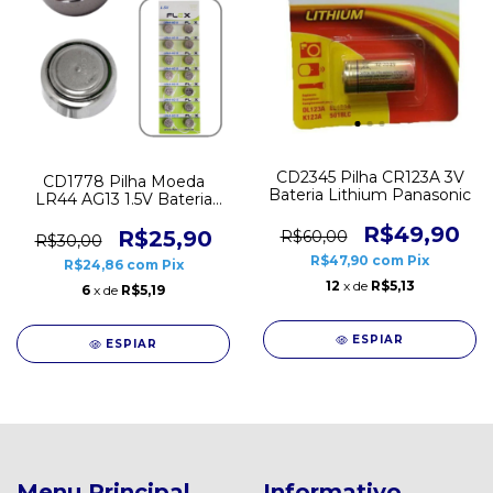
CD2345 Pilha CR123A 3V
CD1778 Pilha Moeda
Bateria Lithium Panasonic
LR44 AG13 1.5V Bateria
Lithium Cartela 5 unidades
R$49,90
R$25,90
R$60,00
R$30,00
R$47,90
com
Pix
R$24,86
com
Pix
12
x de
R$5,13
6
x de
R$5,19
ESPIAR
ESPIAR
Menu Principal
Informativo