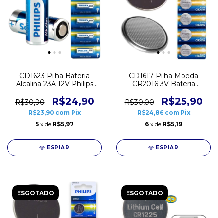
CD1617 Pilha Moeda
CD1623 Pilha Bateria
CR2016 3V Bateria
Alcalina 23A 12V Philips
Lithium Philips Cartela 5
Cartela 5 unidades
unidades
R$25,90
R$24,90
R$30,00
R$30,00
R$24,86
com
Pix
R$23,90
com
Pix
6
x de
R$5,19
5
x de
R$5,97
ESPIAR
ESPIAR
ESGOTADO
ESGOTADO