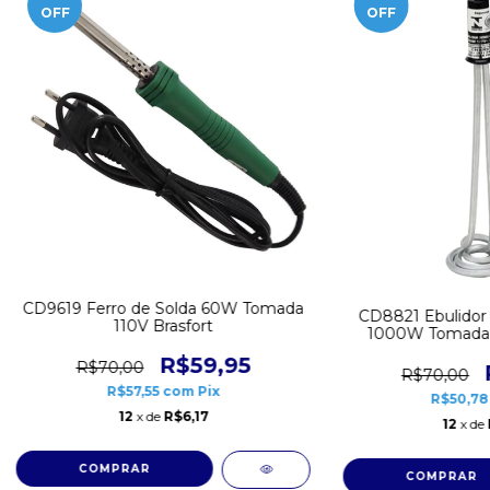
OFF
OFF
CD9619 Ferro de Solda 60W Tomada
CD8821 Ebulidor
110V Brasfort
1000W Tomada 
R$59,95
R$70,00
R$70,00
R$57,55
com
Pix
R$50,7
12
x de
R$6,17
12
x de