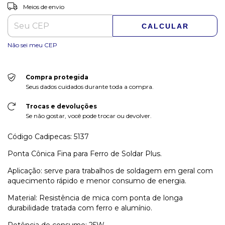
ALTERAR CEP
Entregas para o CEP:
Meios de envio
CALCULAR
Não sei meu CEP
Compra protegida
Seus dados cuidados durante toda a compra.
Trocas e devoluções
Se não gostar, você pode trocar ou devolver.
Código Cadipecas: 5137
Ponta Cônica Fina para Ferro de Soldar Plus.
Aplicação: serve para trabalhos de soldagem em geral com
aquecimento rápido e menor consumo de energia.
Material: Resistência de mica com ponta de longa
durabilidade tratada com ferro e alumínio.