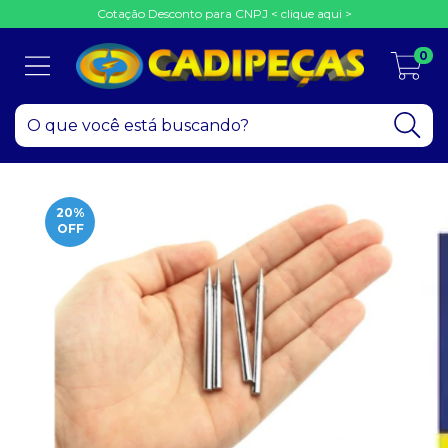
Cotação Desconto para CNPJ < clique aqui >
0
20
%
OFF