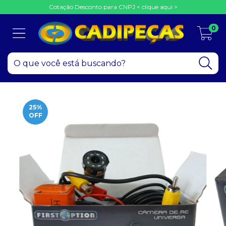
Cotação Desconto para CNPJ < clique aqui >
0
25
%
OFF