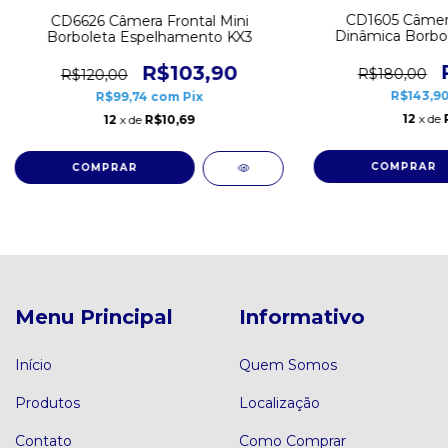
CD1605 Câmera
CD6626 Câmera Frontal Mini
Dinâmica Borbo
Borboleta Espelhamento KX3
R$103,90
R$180,00
R$120,00
R$143,9
R$99,74
com
Pix
12
x de
12
x de
R$10,69
Menu Principal
Informativo
Início
Quem Somos
Produtos
Localização
Contato
Como Comprar