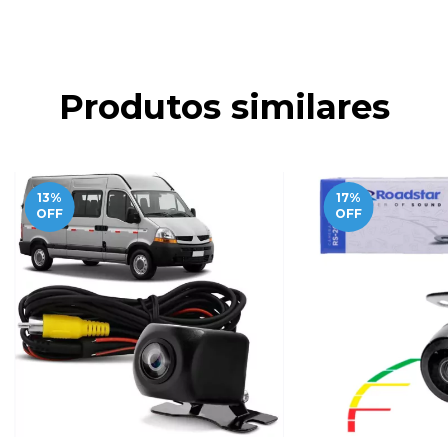
Produtos similares
13
%
17
%
OFF
OFF