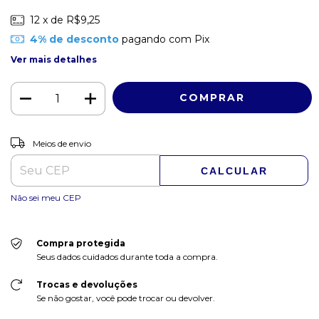
12
x de
R$9,25
4% de desconto
pagando com Pix
Ver mais detalhes
ALTERAR CEP
Entregas para o CEP:
Meios de envio
CALCULAR
Não sei meu CEP
Compra protegida
Seus dados cuidados durante toda a compra.
Trocas e devoluções
Se não gostar, você pode trocar ou devolver.